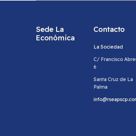
Sede La
Contacto
Económica
La Sociedad
C/ Francisco Abre
6
Santa Cruz de La
Palma
info@rseapscp.c
Oct 03, 2024
By
Ángel Francisco Álvarez 
LA “ECONÓMICA” DE LA 
UN PLAN ESTRATÉGICO 