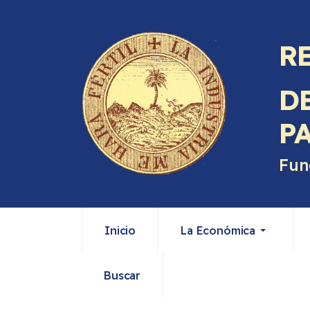
R
D
P
Fun
Inicio
La Económica
Buscar