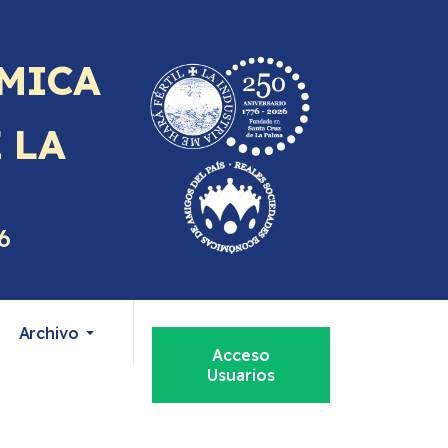
MICA
E
LA
6
Archivo
Acceso
Usuarios