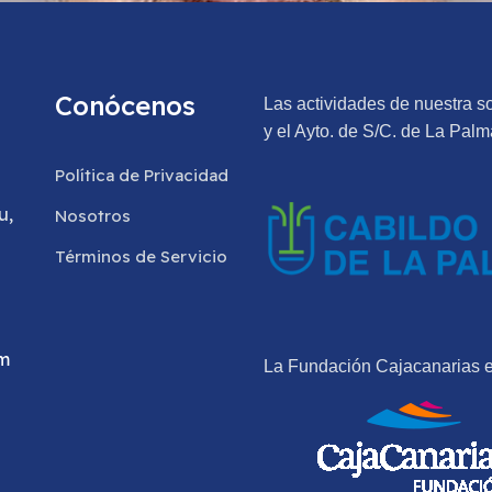
Conócenos
Las actividades de nuestra s
y el Ayto. de S/C. de La Palm
Política de Privacidad
u,
Nosotros
Términos de Servicio
om
Martín
Visitas: 1711
La Fundación Cajacanarias e
PALMA PIDE QUE EL CES PARTICIPE 
PARA LA ISLA