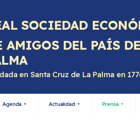
EAL SOCIEDAD ECONÓ
E AMIGOS DEL PAÍS D
ALMA
dada en Santa Cruz de La Palma en 177
Agenda
Actualidad
Prensa