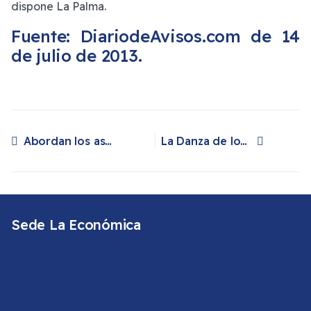
dispone La Palma.
Fuente: DiariodeAvisos.com de 14
de julio de 2013.
Abordan los aspectos patrimoniales de la Bajada de la Virgen en un ciclo de conferencias
La Danza de los Enanos, máximo exponente del patrimonio intangible de la Bajada de la Virgen
Artículo anterior: Abordan los aspectos patrimoniales de la Bajada de la Virgen en un ciclo de conferencias
Artículo siguiente: La Danza de los Enanos, máximo exponente del patrimonio intangible de la Bajada de la Virgen
Sede La Económica